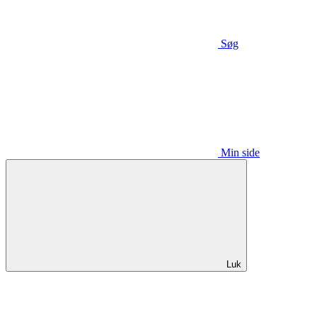
Søg
Min side
Luk